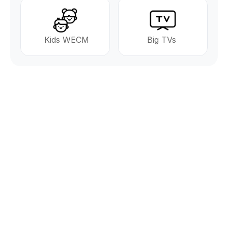
 Kids WECM
Big TVs 
Vi er her for å hjelpe deg!
Har du spørsmål om våre tjenester, eller ønsker du å 
komme i gang med et samarbeid? Ta kontakt med 
oss – vi står klare til å finne løsninger som passer 
dine behov.
Du kan også sende oss en e-post 