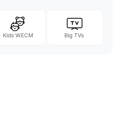
 Kids WECM
Big TVs 
se
gjerne i gang!