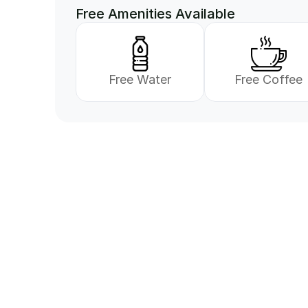
Free Amenities Available
Free Water
Free Coffee
Vi er her for å hjelp
Har du spørsmål om våre tjenester, eller øn
med et samarbeid? Ta kontakt med oss – vi stå