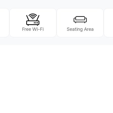
Free Wi-Fi
Seating Area
e deg!
Send oss en henvendel
Våre rådgivere hjelper deg 
sker du å komme i gang 
r klare til å finne 