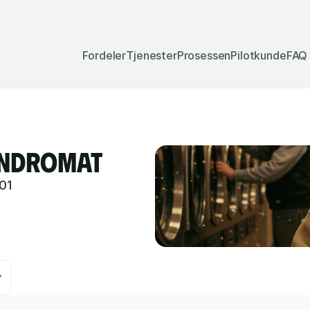
Fordeler
Tjenester
Prosessen
Pilotkunde
FAQ
aundromat
01