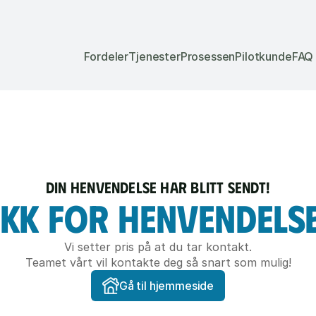
Fordeler
Tjenester
Prosessen
Pilotkunde
FAQ
Fordeler
Tjenester
Prosessen
Pilotkunde
FAQ
DIN HENVENDELSE HAR BLITT SENDT!
KK FOR HENVENDELS
Vi setter pris på at du tar kontakt.
Teamet vårt vil kontakte deg så snart som mulig!
Gå til hjemmeside